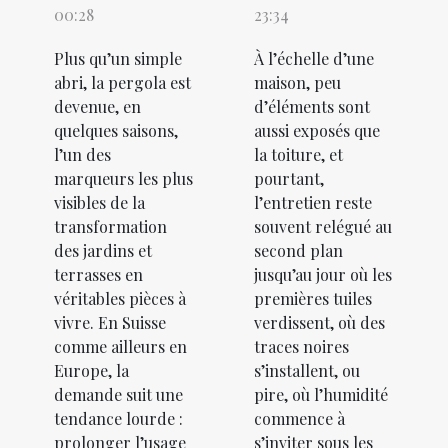
00:28
23:34
Plus qu’un simple
À l’échelle d’une
abri, la pergola est
maison, peu
devenue, en
d’éléments sont
quelques saisons,
aussi exposés que
l’un des
la toiture, et
marqueurs les plus
pourtant,
visibles de la
l’entretien reste
transformation
souvent relégué au
des jardins et
second plan
terrasses en
jusqu’au jour où les
véritables pièces à
premières tuiles
vivre. En Suisse
verdissent, où des
comme ailleurs en
traces noires
Europe, la
s’installent, ou
demande suit une
pire, où l’humidité
tendance lourde :
commence à
prolonger l’usage
s’inviter sous les