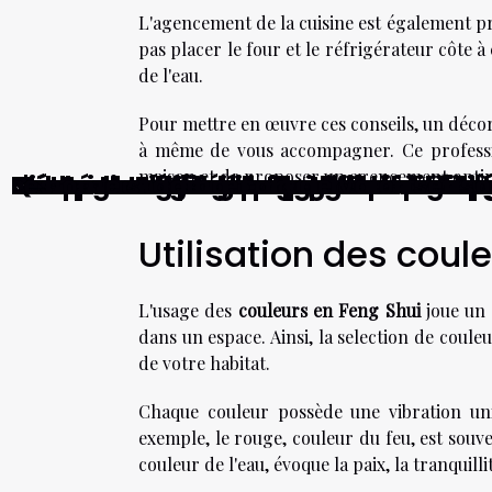
L'agencement de la cuisine est également p
pas placer le four et le réfrigérateur côte à
de l'eau.
Pour mettre en œuvre ces conseils, un décora
à même de vous accompagner. Ce professi
maison et de proposer un agencement optimi
Comment choisir le bon dispositif d'
Comment les technologies mobiles rév
L'importance de la rapidité de livrai
Comparatif des meilleures technolog
Les avantages du laquage et du ver
Comment créer une ambiance unique
Stratégies efficaces pour maximiser 
Méthodes écologiques et durables pou
Quels sont les avantages du carrelag
Les secrets d'une salle de bain zen e
Idées innovantes pour une cuisine e
Incorporer des miroirs pour élargir 
Des astuces pour camoufler vos fils 
Les tendances émergentes en matièr
Les tendances déco actuelles pour 
Le home staging, l'art de valoriser so
Utilisation des coul
L'usage des
couleurs en Feng Shui
joue un r
dans un espace. Ainsi, la selection de coul
de votre habitat.
Chaque couleur possède une vibration uni
exemple, le rouge, couleur du feu, est souven
couleur de l'eau, évoque la paix, la tranquillit