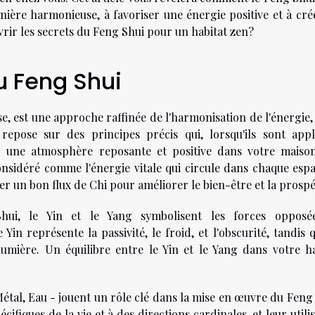
ière harmonieuse, à favoriser une énergie positive et à cré
rir les secrets du Feng Shui pour un habitat zen?
u Feng Shui
e, est une approche raffinée de l'harmonisation de l'énergie,
e repose sur des principes précis qui, lorsqu'ils sont appl
r une atmosphère reposante et positive dans votre maiso
onsidéré comme l'énergie vitale qui circule dans chaque espa
iser un bon flux de Chi pour améliorer le bien-être et la prospé
ui, le Yin et le Yang symbolisent les forces opposé
Yin représente la passivité, le froid, et l'obscurité, tandis 
 lumière. Un équilibre entre le Yin et le Yang dans votre ha
 Métal, Eau - jouent un rôle clé dans la mise en œuvre du Feng
ifiques de la vie et à des directions cardinales, et leur utili