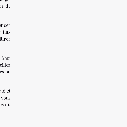
in de
encer
 flux
ttirer
 Shui
eillez
es ou
té et
 vous
es du