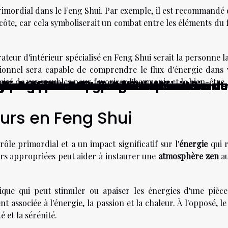
rimordial dans le Feng Shui. Par exemple, il est recommandé 
 côte, car cela symboliserait un combat entre les éléments du 
teur d'intérieur spécialisé en Feng Shui serait la personne l
onnel sera capable de comprendre le flux d'énergie dans 
sé de vos meubles pour favoriser l'harmonie et le bien-être.
écoute discret pour vos besoins ?
olutionnent-elles l'identification de
son dans l'achat en ligne de mobilier
ies de robots aspirateurs laveurs
nissage pour divers matériaux
 avec des bougies faites maison
votre rentabilité en tant qu'auto-en
r lutter contre les parasites dans vo
e en pierre naturelle ?
t épurée
xtérieure
votre espace
électriques
e de décoration intérieure
votre maison
n intérieur
eurs en Feng Shui
ôle primordial et a un impact significatif sur l'
énergie
qui 
eurs appropriées peut aider à instaurer une
atmosphère zen
au
que qui peut stimuler ou apaiser les énergies d'une pièce
t associée à l'énergie, la passion et la chaleur. À l'opposé, le
é et la sérénité.