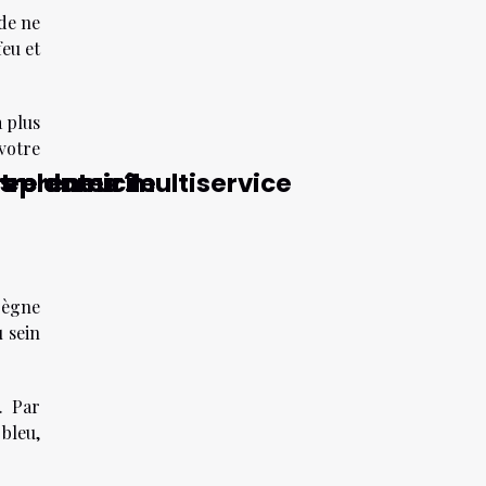
de ne
feu et
a plus
votre
s plantes ?
trepreneur multiservice
tre domicile
règne
 sein
. Par
 bleu,