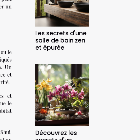
er un
Les secrets d'une
salle de bain zen
et épurée
 ou le
iqués
n. Un
ce et
rité.
es et
que le
bitat
Découvrez les
 Shui.
sation