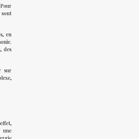
. Pour
 sont
s, en
monie.
, des
r sur
lexe,
.
ffet,
s une
ergie