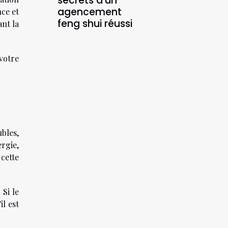
secrets d'un
agencement
nce et
feng shui réussi
ant la
votre
bles,
rgie,
cette
 Si le
il est