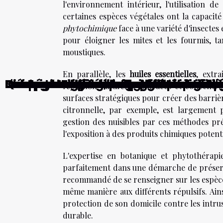
l'environnement intérieur, l'utilisation de
certaines espèces végétales ont la capaci
phytochimique
face à une variété d'insectes 
pour éloigner les mites et les fourmis, ta
moustiques.
En parallèle, les
huiles essentielles
, extr
Comment choisir le bon dispositif d'
Comment les technologies mobiles rév
L'importance de la rapidité de livrai
Comparatif des meilleures technolog
Les avantages du laquage et du ver
Comment créer une ambiance unique
Stratégies efficaces pour maximiser 
Quels sont les avantages du carrelag
Les secrets d'une salle de bain zen e
Idées innovantes pour une cuisine e
Incorporer des miroirs pour élargir 
Des astuces pour camoufler vos fils 
Les tendances émergentes en matièr
Les tendances déco actuelles pour 
Le feng shui pour un habitat zen
Le home staging, l'art de valoriser so
répulsion naturelle
. Efficaces et concentré
surfaces stratégiques pour créer des barrièr
citronnelle, par exemple, est largement p
gestion des nuisibles par ces méthodes pré
l'exposition à des produits chimiques potent
L'expertise en botanique et phytothérapie
parfaitement dans une démarche de préserva
recommandé de se renseigner sur les espèces 
même manière aux différents répulsifs. Ain
protection de son domicile contre les intru
durable.