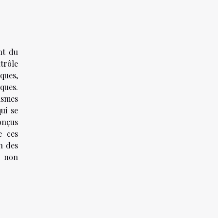
nt du
trôle
ques,
ques.
nismes
ui se
conçus
e ces
n des
s non