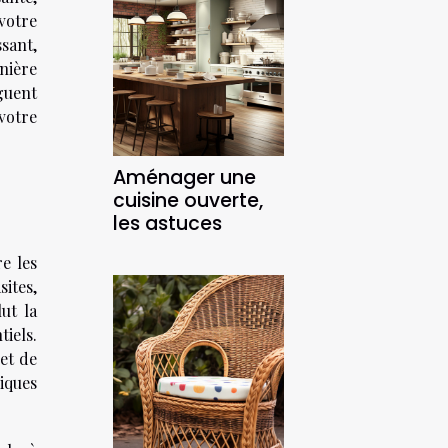
votre
sant,
anière
guent
votre
Aménager une
cuisine ouverte,
les astuces
e les
ites,
ut la
tiels.
 et de
iques