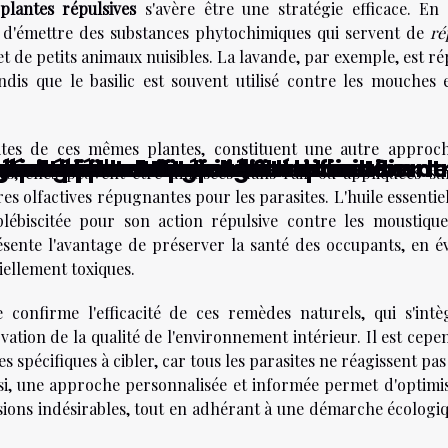
plantes répulsives
s'avère être une stratégie efficace. En e
té d'émettre des substances phytochimiques qui servent de
ré
et de petits animaux nuisibles. La lavande, par exemple, est r
ndis que le basilic est souvent utilisé contre les mouches e
aites de ces mêmes plantes, constituent une autre approc
écoute discret pour vos besoins ?
olutionnent-elles l'identification de
son dans l'achat en ligne de mobilier
ies de robots aspirateurs laveurs
nissage pour divers matériaux
 avec des bougies faites maison
votre rentabilité en tant qu'auto-en
e en pierre naturelle ?
t épurée
xtérieure
votre espace
électriques
e de décoration intérieure
votre maison
n intérieur
es, elles peuvent être diffusées dans l'air ou appliquées su
es olfactives répugnantes pour les parasites. L'huile essentie
lébiscitée pour son action répulsive contre les moustique
sente l'avantage de préserver la santé des occupants, en év
iellement toxiques.
 confirme l'efficacité de ces remèdes naturels, qui s'intè
tion de la qualité de l'environnement intérieur. Il est cepe
spécifiques à cibler, car tous les parasites ne réagissent pas
si, une approche personnalisée et informée permet d'optimis
sions indésirables, tout en adhérant à une démarche écologiq