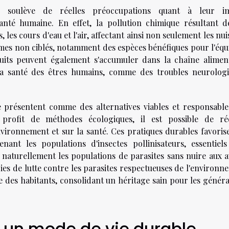
nels soulève de réelles préoccupations quant à leur i
anté humaine. En effet, la pollution chimique résultant d
 les cours d'eau et l'air, affectant ainsi non seulement les nui
mes non ciblés, notamment des espèces bénéfiques pour l'équi
uits peuvent également s'accumuler dans la chaîne aliment
la santé des êtres humains, comme des troubles neurologi
se présentent comme des alternatives viables et responsable
 profit de méthodes écologiques, il est possible de ré
environnement et sur la santé. Ces pratiques durables favoris
nant les populations d'insectes pollinisateurs, essentiels
 naturellement les populations de parasites sans nuire aux a
gies de lutte contre les parasites respectueuses de l'environ
le des habitants, consolidant un héritage sain pour les génér
un mode de vie durable