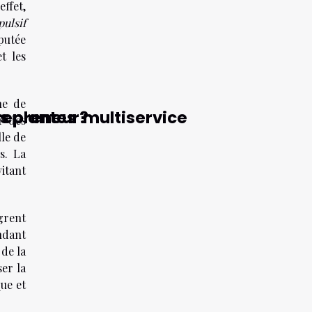
ffet,
pulsif
éputée
t les
he de
s plantes ?
trepreneur multiservice
r des
lle de
s. La
itant
grent
ndant
 de la
er la
ue et