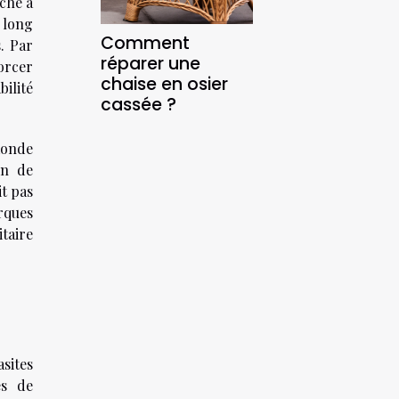
che à
 long
Comment
. Par
réparer une
forcer
chaise en osier
bilité
cassée ?
monde
on de
it pas
rques
taire
sites
es de