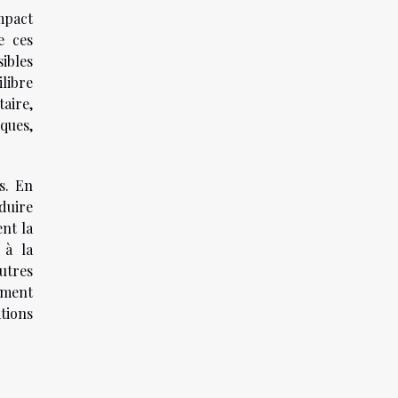
mpact
e ces
sibles
libre
aire,
ques,
s. En
duire
ent la
 à la
utres
nement
ations