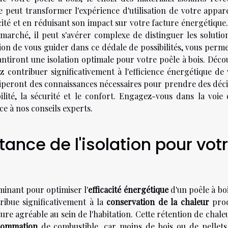
 peut transformer l'expérience d'utilisation de votre appare
acité et en réduisant son impact sur votre facture énergétique
 marché, il peut s'avérer complexe de distinguer les solution
ion de vous guider dans ce dédale de possibilités, vous perme
arantiront une isolation optimale pour votre poêle à bois. Déc
 contribuer significativement à l'efficience énergétique de 
uiperont des connaissances nécessaires pour prendre des déci
ilité, la sécurité et le confort. Engagez-vous dans la voie 
e à nos conseils experts.
ance de l'isolation pour vot
minant pour optimiser l'
efficacité énergétique
d'un poêle à bo
ribue significativement à la
conservation de la chaleur
prod
re agréable au sein de l'habitation. Cette rétention de chale
sommation
de combustible, car moins de bois ou de pellets