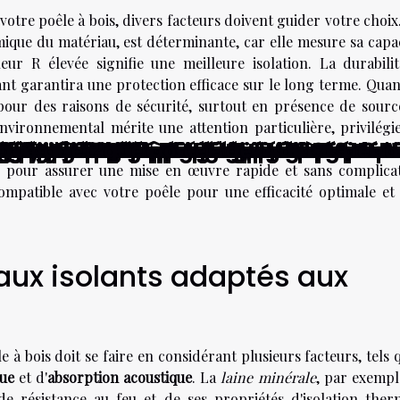
votre poêle à bois, divers facteurs doivent guider votre choix
mique du matériau, est déterminante, car elle mesure sa capac
eur R élevée signifie une meilleure isolation. La durabilit
nt garantira une protection efficace sur le long terme. Quant
 pour des raisons de sécurité, surtout en présence de sourc
vironnemental mérite une attention particulière, privilégie
 ses enjeux pour la sécurité
ystèmes de chauffage écologiques ?
n éco-construction transforment-elle
ffage adapté à ses besoins ?
giques pour votre rénovation ?
 influencent-ils la conception des m
re système de chauffage actuel ?
c une climatisation réversible
 facilitent la rénovation énergétiqu
 renouvelables pour la maison
urable choix et astuces pour une amb
 pluie intégration et bénéfices pour 
D personnalisé en ligne
ions créatives pour espaces réduits
e LED économique et design pour la 
s solutions intelligentes pour la mais
biosourcés dans les peintures thermor
n pour un intérieur éco-responsable
éliore isolation et élégance intérieur
mance énergétique de votre habitat
relevé 3G pour les gestionnaires d'én
votre maison pour réduire la consom
ique de votre maison grâce à la pose
de pour l'efficacité énergétique et 
s grâce aux lampes de chevet suspend
rgétique de votre maison
ie renouvelable sous-estimée
gie solaire thermique
ie géothermique
avec l'énergie éolienne
anneaux
 énergétique à portée de main?
on énergétique
omicile
 possible ?
ir ?
ermique ?
isent l'empreinte carbone de votre habitat. Enfin, la fac
le pour assurer une mise en œuvre rapide et sans complicat
compatible avec votre poêle pour une efficacité optimale et
aux isolants adaptés aux
 à bois doit se faire en considérant plusieurs facteurs, tels 
que
et d'
absorption acoustique
. La
laine minérale
, par exempl
e résistance au feu et de ses propriétés d'isolation ther