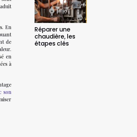
aduit
s. En
Réparer une
ibuant
chaudière, les
ent de
étapes clés
aleur.
sé en
ées à
ntage
c son
miser