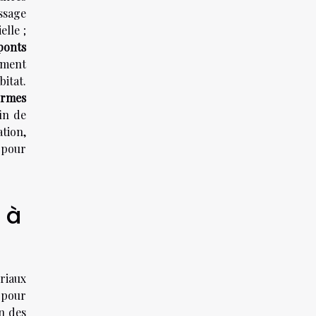
ssage
elle ;
ponts
ement
itat.
rmes
in de
tion,
 pour
 à
ériaux
 pour
on des