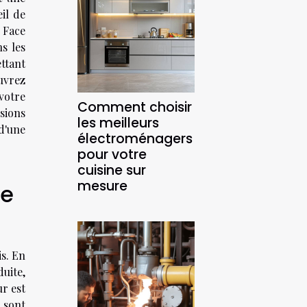
il de
. Face
s les
ttant
ouvrez
votre
Comment choisir
sions
les meilleurs
d'une
électroménagers
pour votre
cuisine sur
mesure
re
is. En
uite,
ur est
 sont