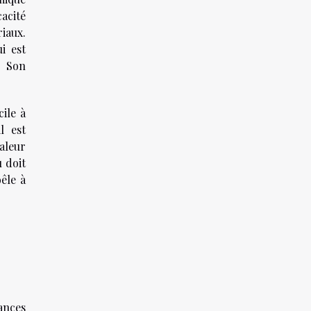
cacité
riaux.
i est
. Son
cile à
l est
haleur
u doit
êle à
ances