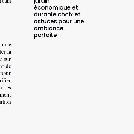
jardin
rbain
économique et
durable choix et
astuces pour une
ambiance
parfaite
comme
ter la
er sur
nt de
t pour
ifier
nt les
ement
ution