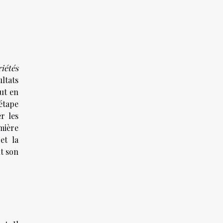
riétés
ltats
out en
étape
r les
mière
et la
nt son