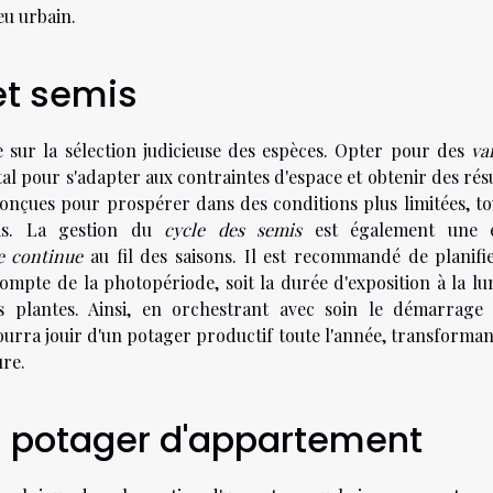
eu urbain.
et semis
e sur la sélection judicieuse des espèces. Opter pour des
va
l pour s'adapter aux contraintes d'espace et obtenir des résu
t conçues pour prospérer dans des conditions plus limitées, t
ais. La gestion du
cycle des semis
est également une 
e continue
au fil des saisons. Il est recommandé de planifie
compte de la photopériode, soit la durée d'exposition à la lu
 plantes. Ainsi, en orchestrant avec soin le démarrage 
pourra jouir d'un potager productif toute l'année, transforma
ure.
du potager d'appartement