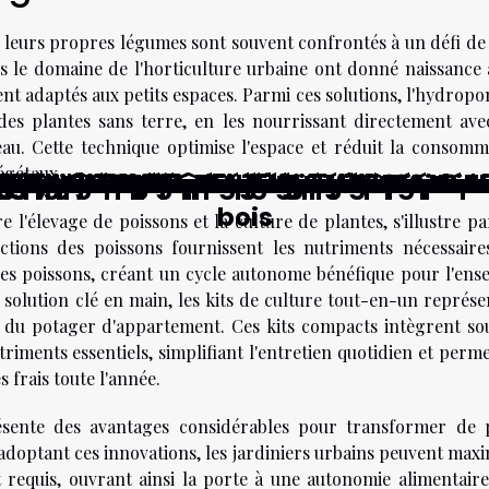
r leurs propres légumes sont souvent confrontés à un défi de 
s le domaine de l'horticulture urbaine ont donné naissance 
nt adaptés aux petits espaces. Parmi ces solutions, l'hydropo
 des plantes sans terre, en les nourrissant directement ave
au. Cette technique optimise l'espace et réduit la consomm
égétaux.
 ses enjeux pour la sécurité
ystèmes de chauffage écologiques ?
n éco-construction transforment-elle
ffage adapté à ses besoins ?
giques pour votre rénovation ?
 influencent-ils la conception des m
re système de chauffage actuel ?
c une climatisation réversible
 facilitent la rénovation énergétiqu
 renouvelables pour la maison
urable choix et astuces pour une amb
 pluie intégration et bénéfices pour 
D personnalisé en ligne
e LED économique et design pour la 
s solutions intelligentes pour la mais
biosourcés dans les peintures thermor
n pour un intérieur éco-responsable
éliore isolation et élégance intérieur
mance énergétique de votre habitat
relevé 3G pour les gestionnaires d'én
votre maison pour réduire la consom
ique de votre maison grâce à la pose
de pour l'efficacité énergétique et 
s grâce aux lampes de chevet suspend
rgétique de votre maison
ie renouvelable sous-estimée
gie solaire thermique
ie géothermique
avec l'énergie éolienne
anneaux
 énergétique à portée de main?
on énergétique
omicile
 possible ?
ir ?
ermique ?
riaux isolants pour réduire la consom
bois
e l'élevage de poissons et la culture de plantes, s'illustre p
ctions des poissons fournissent les nutriments nécessaire
 les poissons, créant un cycle autonome bénéfique pour l'ens
solution clé en main, les kits de culture tout-en-un représe
 du potager d'appartement. Ces kits compacts intègrent so
triments essentiels, simplifiant l'entretien quotidien et perm
frais toute l'année.
ente des avantages considérables pour transformer de p
adoptant ces innovations, les jardiniers urbains peuvent maxi
 requis, ouvrant ainsi la porte à une autonomie alimentaire