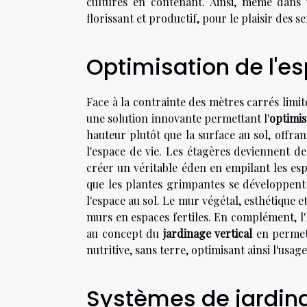
cultures en contenant. Ainsi, même dans u
florissant et productif, pour le plaisir des s
Optimisation de l'es
Face à la contrainte des mètres carrés limi
une solution innovante permettant l'
optimis
hauteur plutôt que la surface au sol, offran
l'espace de vie. Les étagères deviennent de
créer un véritable éden en empilant les esp
que les plantes grimpantes se développent 
l'espace au sol. Le mur végétal, esthétique e
murs en espaces fertiles. En complément, l'
au concept du
jardinage vertical
en permett
nutritive, sans terre, optimisant ainsi l'usag
Systèmes de jardin