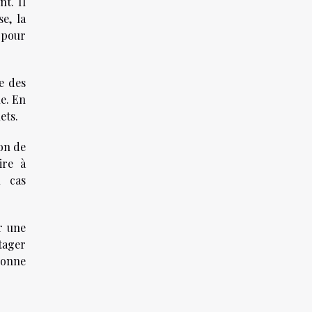
t. Il
se, la
 pour
e des
he. En
ets.
ion de
ire à
n cas
r une
tager
bonne