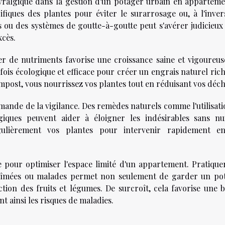
vralgique dans la gestion d'un potager urbain en appartemen
cifiques des plantes pour éviter le surarrosage ou, à l'inver
es ou des systèmes de goutte-à-goutte peut s'avérer judicieux
xcès.
ier de nutriments favorise une croissance saine et vigoureus
fois écologique et efficace pour créer un engrais naturel ric
post, vous nourrissez vos plantes tout en réduisant vos déch
emande de la vigilance. Des remèdes naturels comme l'utilisat
ogiques peuvent aider à éloigner les indésirables sans nu
égulièrement vos plantes pour intervenir rapidement e
ve pour optimiser l'espace limité d'un appartement. Pratique
s abîmées ou malades permet non seulement de garder un po
ction des fruits et légumes. De surcroît, cela favorise une 
nt ainsi les risques de maladies.