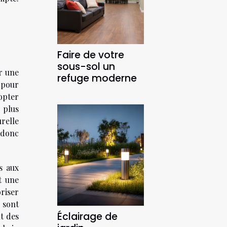
Faire de votre
sous-sol un
r une
refuge moderne
 pour
opter
 plus
relle
t donc
s aux
t une
oriser
 sont
Éclairage de
t des