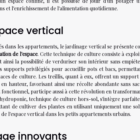
n espace confiné, il est possible de jouir d'un potager u
ens et l'enrichissement de l'alimentation quotidienne.
pace vertical
tés dans les appartements, le jardinage vertical se présente 
ation de l'espace
. Cette technique de culture consiste à exploi
t ainsi la possibilité de verduriser son intérieur sans empiét
s supports privilégiés pour accueillir pots et bacs, permetta
aces de culture. Les treillis, quant à eux, offrent un suppor
en hauteur, favorisant ainsi une récolte abondante sans sacr
t fonctionnel, participe aussi à cette révolution en transforma
hydroponie, technique de culture hors-sol, s'intègre parfait
ant de cultiver des plantes en utilisant uniquement une sol
e de l'espace vertical dans les petits appartements urbains.
age innovants