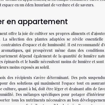
espace en un éden luxuriant de verdure et de saveurs.
er en appartement
nt offre la joie de cultiver ses propres aliments et d'ajoute
La sélection des plantes adaptées se révèle essentielle
 contraintes d'espace et de luminosité. Il est recommandé d'
 aromatiques, qui prospèrent même dans des conditions
appartement dépend également de la quantité de lumière natu
 les épinards et le basilic nécessitent moins de lumière et son
eurs moins exposés au soleil.
oix des récipients s'avère déterminant. Des pots suspendu
r pour des solutions qui maximisent l'espace tout en assuran
 culture, quant à lui, doit être léger et drainant afin de fav
d'humidité. Des mélanges spécifiques pour potager d'intérieur
porter tous les nutriments nécessaires au bon développemen