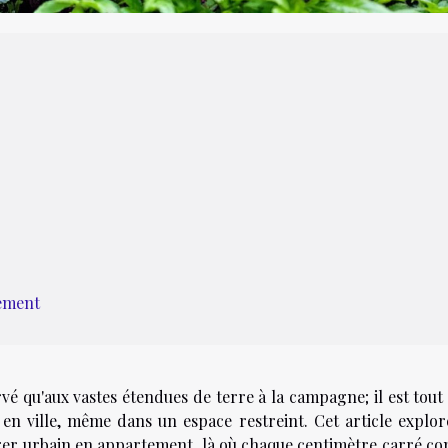
tement
é qu'aux vastes étendues de terre à la campagne; il est tout 
 en ville, même dans un espace restreint. Cet article explor
ger urbain en appartement, là où chaque centimètre carré co